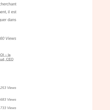
 cherchant
nt, il est
iguer dans
860 Views
OI – la
aud, CEO
253 Views
683 Views
733 Views