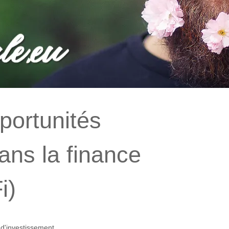
portunités
ans la finance
i)
d'investissement...