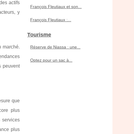
des actifs
François Fleutiaux et son...
cteurs, y
François Fleutiaux :...
Tourisme
du marché.
Réserve de Niassa : une...
tendances
Optez pour un sac à...
s peuvent
mesure que
core plus
s services
nance plus