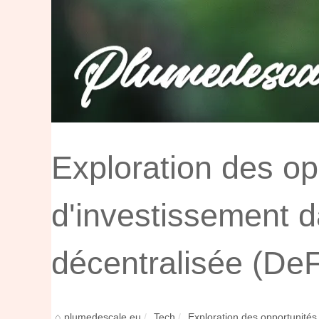
Exploration des op
d'investissement d
décentralisée (DeF
plumedescale.eu
Tech
Exploration des opportunités 