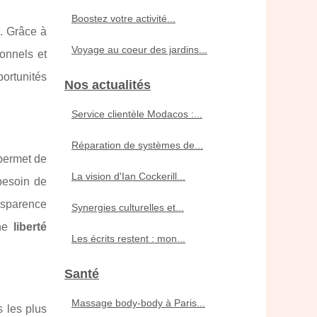
Boostez votre activité...
. Grâce à
Voyage au coeur des jardins...
ionnels et
portunités
Nos actualités
Service clientèle Modacos :...
Réparation de systèmes de...
permet de
La vision d'Ian Cockerill...
 besoin de
nsparence
Synergies culturelles et...
une
liberté
Les écrits restent : mon...
Santé
Massage body‑body à Paris...
s les plus