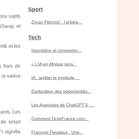
Sport
ons natifs
Zoran Petrović : l’arbitre...
iSwap et
Tech
ité et les
Inscription et connexion...
« L’IA en Afrique sera...
 frais de
 la valeur
IA : arrêter le symbole,...
Exploration des opportunités...
Les Avancées de ChatGPT-5 :...
tants. Les
Comment GrokFrance.com...
 de smart
i signifie
François Fleutiaux : Une...