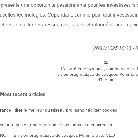
représente une opportunité passionnante pour les investisseurs
s nouvelles technologies. Cependant, comme pour tout investisseme
 et de consulter des ressources fiables et informées pour nav
26/11/2025 18:23 - 
IA : arrêter le symbole, commencer le R
vision pragmatique de Jacques Pommer
d'Inetum
Most recent articles
rance : tirer le meilleur du réseau pro, sans négliger cookies
 ne sera pas » : une opportunité continentale à concrétiser
le ROI – la vision pragmatique de Jacques Pommeraud, CEO