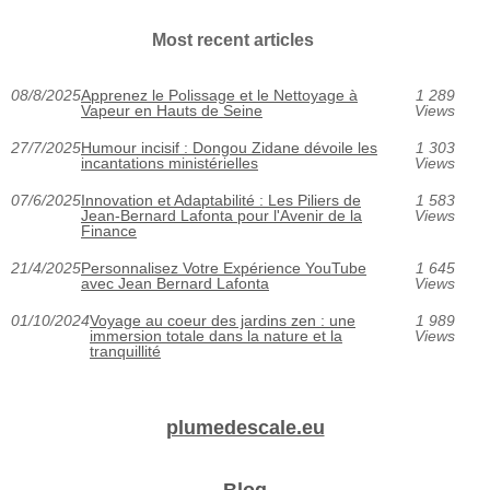
Most recent articles
08/8/2025
Apprenez le Polissage et le Nettoyage à
1 289
Vapeur en Hauts de Seine
Views
27/7/2025
Humour incisif : Dongou Zidane dévoile les
1 303
incantations ministérielles
Views
07/6/2025
Innovation et Adaptabilité : Les Piliers de
1 583
Jean-Bernard Lafonta pour l'Avenir de la
Views
Finance
21/4/2025
Personnalisez Votre Expérience YouTube
1 645
avec Jean Bernard Lafonta
Views
01/10/2024
Voyage au coeur des jardins zen : une
1 989
immersion totale dans la nature et la
Views
tranquillité
plumedescale.eu