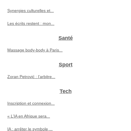
Synergies culturelles et...
Les écrits restent : mon...
Santé
Massage body‑body à Paris...
Sport
Zoran Petrović : l’arbitre...
Tech
Inscription et connexion...
« L’IA en Afrique sera...
IA : arrêter le symbole,...