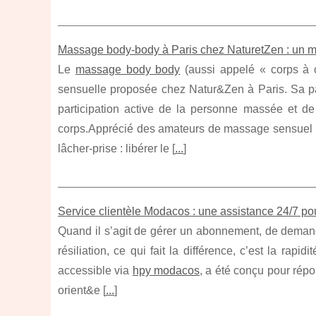
Massage body‑body à Paris chez NaturetZen : un mo
Le
massage body body
(aussi appelé « corps à 
sensuelle proposée chez Natur&Zen à Paris. Sa parti
participation active de la personne massée et d
corps.Apprécié des amateurs de massage sensuel e
lâcher‑prise : libérer le [
...
]
Service clientèle Modacos : une assistance 24/7 p
Quand il s’agit de gérer un abonnement, de demand
résiliation, ce qui fait la différence, c’est la ra
accessible via
hpy modacos
, a été conçu pour répo
orient&e [
...
]