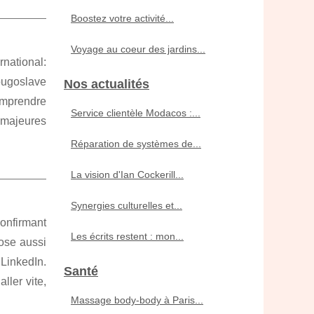
Boostez votre activité...
Voyage au coeur des jardins...
rnational:
yougoslave
Nos actualités
omprendre
Service clientèle Modacos :...
s majeures
Réparation de systèmes de...
La vision d'Ian Cockerill...
Synergies culturelles et...
onfirmant
Les écrits restent : mon...
pose aussi
LinkedIn.
Santé
ller vite,
Massage body‑body à Paris...