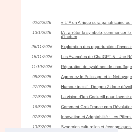
02/2/2026
« L’IA en Afrique sera panafricaine ou
13/1/2026
IA : arrêter le symbole, commencer 
d'Inetum
26/11/2025
Exploration des opportunités d'invest
15/11/2025
Les Avancées de ChatGPT-5 : Une Rév
11/10/2025
Réparation de systèmes de chauffage 
08/8/2025
Apprenez le Polissage et le Nettoyag
27/7/2025
Humour incisif : Dongou Zidane dévoile
27/6/2025
La vision d'Ian Cockerill pour l'avenir d
16/6/2025
Comment GrokFrance.com Révolutionne la
07/6/2025
Innovation et Adaptabilité : Les Pilie
13/5/2025
Synergies culturelles et économiques :