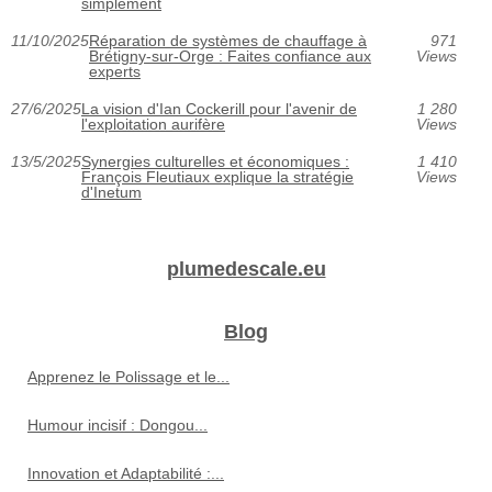
simplement
11/10/2025
Réparation de systèmes de chauffage à
971
Brétigny-sur-Orge : Faites confiance aux
Views
experts
27/6/2025
La vision d'Ian Cockerill pour l'avenir de
1 280
l'exploitation aurifère
Views
13/5/2025
Synergies culturelles et économiques :
1 410
François Fleutiaux explique la stratégie
Views
d'Inetum
plumedescale.eu
Blog
Apprenez le Polissage et le...
Humour incisif : Dongou...
Innovation et Adaptabilité :...